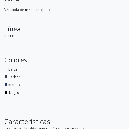
Ver tabla de medidas abajo.
Línea
BFLEX
Colores
Beige
■
Carbón
■
Marino
■
Negro
Características
• Tela 59% algodón, 39% poliéster y 2% spandex.